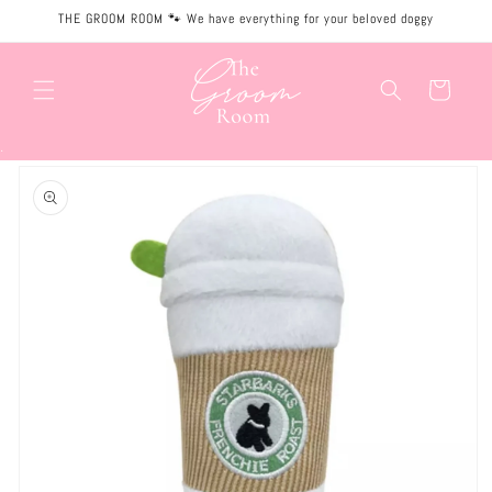
Meteen
THE GROOM ROOM 🐾 We have everything for your beloved doggy
naar de
content
Winkelwagen
.
Ga direct naar
productinformatie