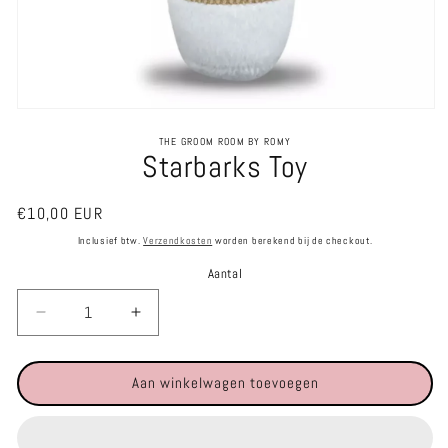
Media
1
THE GROOM ROOM BY ROMY
openen
Starbarks Toy
in
modaal
Normale
€10,00 EUR
prijs
Inclusief btw.
Verzendkosten
worden berekend bij de checkout.
Aantal
Aantal
Aantal
verlagen
verhogen
voor
voor
Aan winkelwagen toevoegen
Starbarks
Starbarks
Toy
Toy