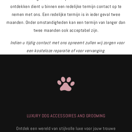
ontdekken dient u binnen een redelijke termijn contact op te
nemen met ons. Een redelijke termijn is in ieder geval twee
maanden. Onder omstandigheden kan een termijn van langer dan
twee maanden ook acceptabel zijn.
Indien u tijdig contact met ons opneemt zullen wij zorgen voor
een kosteloze reparatie of voor vervanging.
LUXURY DOG ACCESSOIRES AND GROOMING
Ontdek een wereld van stijlvolle luxe voor jouw trouwe