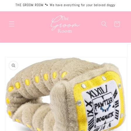
Meteen
THE GROOM ROOM 🐾 We have everything for your beloved doggy
naar de
content
Winkelwagen
.
Ga direct naar
productinformatie