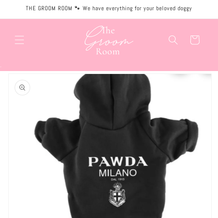
Meteen
THE GROOM ROOM 🐾 We have everything for your beloved doggy
naar de
content
Winkelwagen
.
Ga direct naar
productinformatie