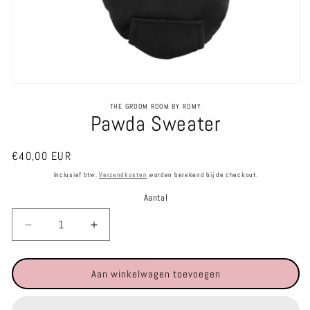
Media
1
THE GROOM ROOM BY ROMY
openen
Pawda Sweater
in
modaal
Normale
€40,00 EUR
prijs
Inclusief btw.
Verzendkosten
worden berekend bij de checkout.
Aantal
Aantal
Aantal
verlagen
verhogen
voor
voor
Aan winkelwagen toevoegen
Pawda
Pawda
Sweater
Sweater