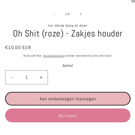
M
2
o
van
1
/
2
in
m
THE GROOM ROOM BY ROMY
Oh Shit (roze) - Zakjes houder
Normale
€10,00 EUR
prijs
Inclusief btw.
Verzendkosten
worden berekend bij de checkout.
Aantal
Aantal
Aantal
verlagen
verhogen
voor
voor
Aan winkelwagen toevoegen
Oh
Oh
Shit
Shit
(roze)
(roze)
Nu kopen
-
-
Zakjes
Zakjes
houder
houder