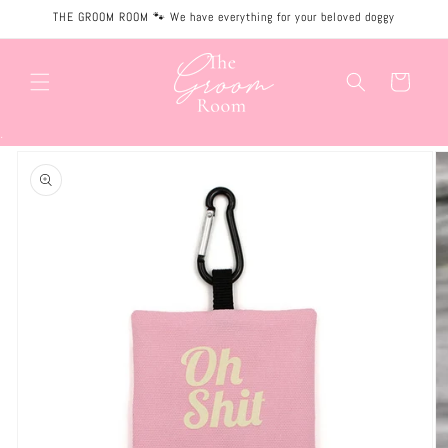
Meteen
THE GROOM ROOM 🐾 We have everything for your beloved doggy
naar de
content
Winkelwagen
.
Ga direct naar
productinformatie