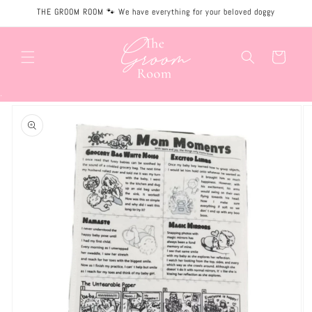
Meteen
THE GROOM ROOM 🐾 We have everything for your beloved doggy
naar de
content
Winkelwagen
.
Ga direct naar
productinformatie