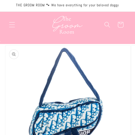
Meteen
THE GROOM ROOM 🐾 We have everything for your beloved doggy
naar de
content
Winkelwagen
.
Ga direct naar
productinformatie