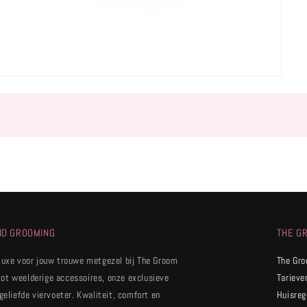
ND GROOMING
THE G
 luxe voor jouw trouwe metgezel bij The Groom
The Gr
tot weelderige accessoires, onze exclusieve
Tarieve
 geliefde viervoeter. Kwaliteit, comfort en
Huisreg