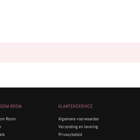
ROOM ROOM
KLANTENSERVICE
oom Room
Algemene voorwaarden
n
Verzending en levering
els
Privacybeleid