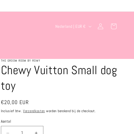
L
Inloggen
Winkelwagen
Nederland | EUR €
a
n
d
/
THE GROOM ROOM BY ROMY
Chewy Vuitton Small dog
r
e
toy
g
i
Normale
€20,00 EUR
o
prijs
Inclusief btw.
Verzendkosten
worden berekend bij de checkout.
Aantal