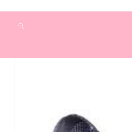
Meteen
naar de
content
.
Ga direct naar
productinformatie