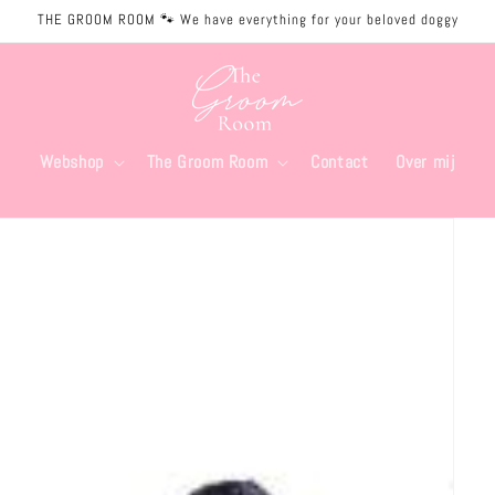
THE GROOM ROOM 🐾 We have everything for your beloved doggy
Webshop
The Groom Room
Contact
Over mij