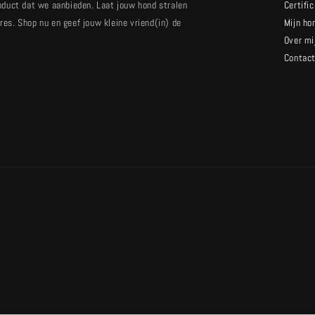
oduct dat we aanbieden. Laat jouw hond stralen
Certifi
es. Shop nu en geef jouw kleine vriend(in) de
Mijn ho
Over mi
Contac