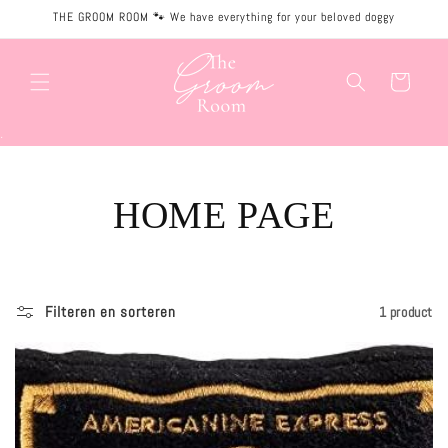
Meteen
THE GROOM ROOM 🐾 We have everything for your beloved doggy
naar de
content
Winkelwagen
.
C
HOME PAGE
O
L
Filteren en sorteren
1 product
L
E