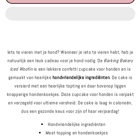
barking
barking
bakery
bakery
Iced
Iced
woofin
woofin
Iets te vieren met je hond? Wanneer je iets te vieren hebt, heb je
natuurlijk een leuk cadeau voor je hond nodig. De
Barking Bakery
Iced Woofin
is een lekkere confetti cupcake voor honden en is
gemaakt van heerlijke
hondvriendelijke ingrediënten
. De cake is
versierd met een heerlijke topting en daar bovenop liggen
knapperige hondenkoekjes. Deze cupcake voor honden is verpakt
en verzegeld voor ultieme versheid. De cake is laag in calorieën,
dus een gezonde keus voor zijn of haar verjaardag!
Hondvriendelijke ingrediënten
Meat topping en hondenkoekjes