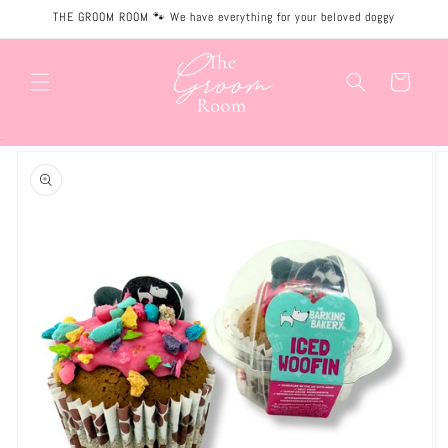
Meteen
THE GROOM ROOM 🐾 We have everything for your beloved doggy
naar de
content
Winkelwagen
.
Ga direct naar
productinformatie