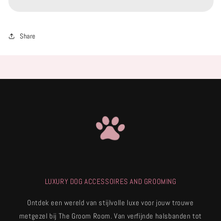
t-
t-
shirts
shirts
Share
LUXURY DOG ACCESSOIRES AND GROOMING
Ontdek een wereld van stijlvolle luxe voor jouw trouwe
metgezel bij The Groom Room. Van verfijnde halsbanden tot