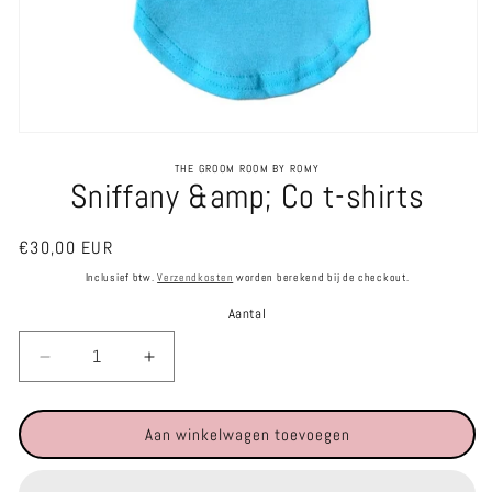
Media
1
THE GROOM ROOM BY ROMY
openen
Sniffany &amp; Co t-shirts
in
modaal
Normale
€30,00 EUR
prijs
Inclusief btw.
Verzendkosten
worden berekend bij de checkout.
Aantal
Aantal
Aantal
verlagen
verhogen
voor
voor
Aan winkelwagen toevoegen
Sniffany
Sniffany
&amp;
&amp;
Co
Co