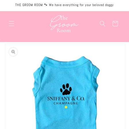
Meteen
THE GROOM ROOM 🐾 We have everything for your beloved doggy
naar de
content
Winkelwagen
.
Ga direct naar
productinformatie