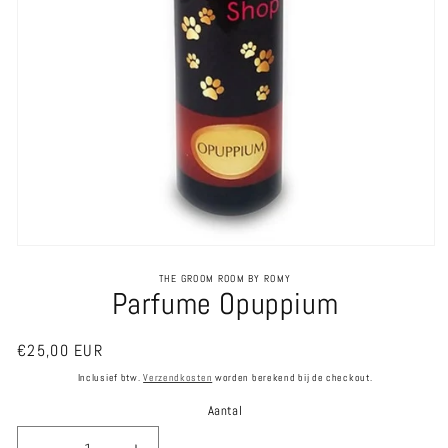
Media
1
THE GROOM ROOM BY ROMY
openen
Parfume Opuppium
in
modaal
Normale
€25,00 EUR
prijs
Inclusief btw.
Verzendkosten
worden berekend bij de checkout.
Aantal