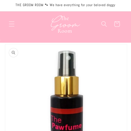
Meteen
THE GROOM ROOM 🐾 We have everything for your beloved doggy
naar de
content
Winkelwagen
.
Ga direct naar
productinformatie