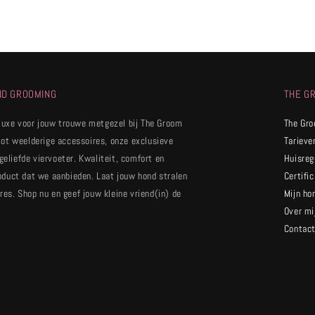
ND GROOMING
THE G
 luxe voor jouw trouwe metgezel bij The Groom
The Gr
tot weelderige accessoires, onze exclusieve
Tarieve
 geliefde viervoeter. Kwaliteit, comfort en
Huisreg
oduct dat we aanbieden. Laat jouw hond stralen
Certifi
es. Shop nu en geef jouw kleine vriend(in) de
Mijn ho
Over mi
Contac