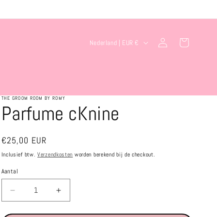
L
Inloggen
Winkelwagen
Nederland | EUR €
a
n
d
/
THE GROOM ROOM BY ROMY
Parfume cKnine
r
e
Normale
€25,00 EUR
g
prijs
Inclusief btw.
Verzendkosten
worden berekend bij de checkout.
i
Aantal
o
Aantal
Aantal
verlagen
verhogen
voor
voor