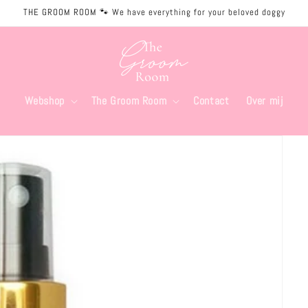
THE GROOM ROOM 🐾 We have everything for your beloved doggy
Webshop
The Groom Room
Contact
Over mij