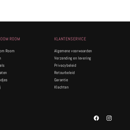
ROOM ROOM
KLANTENSERVICE
oom Room
Algemene voorwaarden
n
Verzending en levering
els
Privacybeleid
caten
Retourbeleid
ndjes
Garantie
j
Klachten
t
Facebook
Instagram