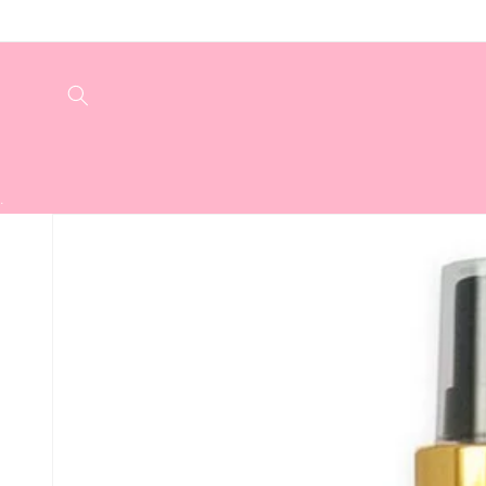
Meteen
naar de
content
.
Ga direct naar
productinformatie