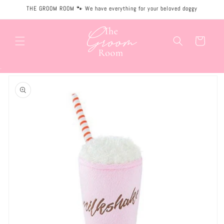
Meteen
THE GROOM ROOM 🐾 We have everything for your beloved doggy
naar de
content
Winkelwagen
.
Ga direct naar
productinformatie