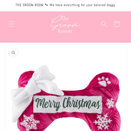
Meteen
THE GROOM ROOM 🐾 We have everything for your beloved doggy
naar de
content
Winkelwagen
.
Ga direct naar
productinformatie