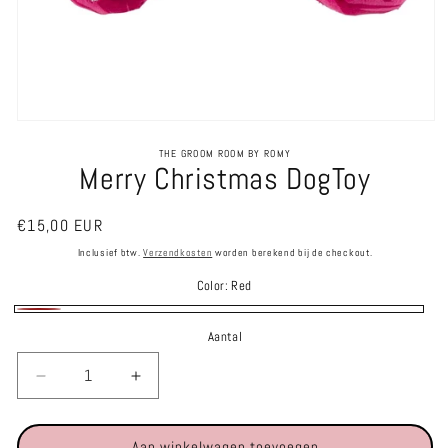
Media
1
THE GROOM ROOM BY ROMY
openen
Merry Christmas DogToy
in
modaal
Normale
€15,00 EUR
prijs
Inclusief btw.
Verzendkosten
worden berekend bij de checkout.
Color:
Red
Red
Aantal
Aantal
Aantal
verlagen
verhogen
voor
voor
Aan winkelwagen toevoegen
Merry
Merry