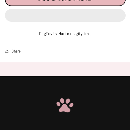
Christmas
Christmas
DogToy
DogToy
DogToy by Haute diggity toys
Share