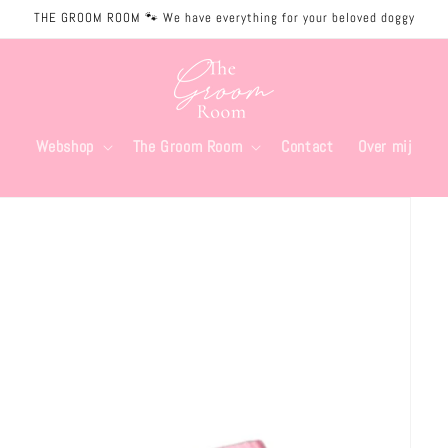
THE GROOM ROOM 🐾 We have everything for your beloved doggy
Webshop
The Groom Room
Contact
Over mij