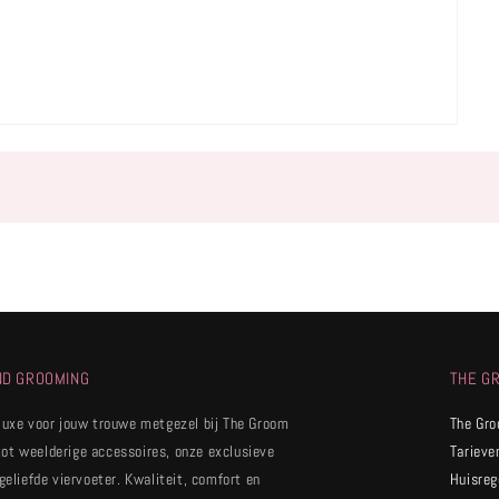
ND GROOMING
THE G
 luxe voor jouw trouwe metgezel bij The Groom
The Gr
tot weelderige accessoires, onze exclusieve
Tarieve
 geliefde viervoeter. Kwaliteit, comfort en
Huisreg