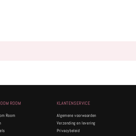
ROOM ROOM
KLANTENSERVICE
oom Room
Algemene voorwaarden
n
Verzending en levering
els
Privacybeleid