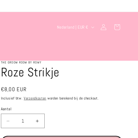
L
Inloggen
Winkelwagen
Nederland | EUR €
a
n
d
/
THE GROOM ROOM BY ROMY
Roze Strikje
r
e
Normale
€8,00 EUR
g
prijs
Inclusief btw.
Verzendkosten
worden berekend bij de checkout.
i
Aantal
o
Aantal
Aantal
verlagen
verhogen
voor
voor