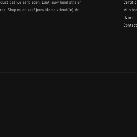
oduct dat we aanbieden. Laat jouw hond stralen
Certifi
es. Shop nu en geef jouw kleine vriend(in) de
Mijn ho
Over mi
Contac