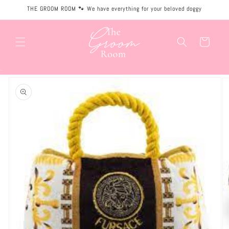
Meteen
THE GROOM ROOM 🐾 We have everything for your beloved doggy
naar de
content
Winkelwagen
.
Ga direct naar
productinformatie