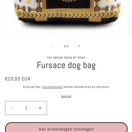
M
Media
2
1
o
openen
van
1
/
3
in
in
m
modaal
THE GROOM ROOM BY ROMY
Fursace dog bag
Normale
€20,00 EUR
prijs
Inclusief btw.
Verzendkosten
worden berekend bij de checkout.
Aantal
Aantal
Aantal
verlagen
verhogen
voor
voor
Aan winkelwagen toevoegen
Fursace
Fursace